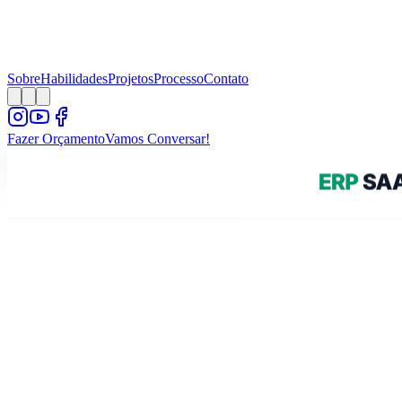
Sobre
Habilidades
Projetos
Processo
Contato
Fazer
Orçamento
Vamos
Conversar!
MENU
Sobre
Habilidades
Projetos
Processo
Contato
PAINEL ADMIN
Conectar
import { createServer } from 'vite';

import { GoogleGenAI } from '@google/genai';

async function bootstrap() {

  const server = await createServer({

    port: 3000,
