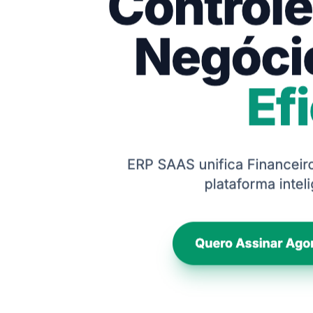
 medida,
temas, automações e plataformas web que eliminam processos manuais,